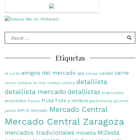
Buscar
por:
Etiquetas
amigos del mercado
carne
app
calidad
al corte
borraja
detallista
compra on line
conejo
cultura
cocina
detallista mercado
detallistas
elaborados
fruta
fruta y verdura
encurtidos
fresco
gastronomía
gourmet
Mercado Central
km 0
mercado
jamón
Mercado Central Zaragoza
mercados tradicionales
MiZesta
micesta