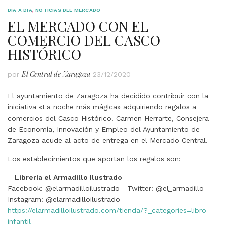
DÍA A DÍA
,
NOTICIAS DEL MERCADO
EL MERCADO CON EL
COMERCIO DEL CASCO
HISTÓRICO
El Central de Zaragoza
por
23/12/2020
El ayuntamiento de Zaragoza ha decidido contribuir con la
iniciativa «La noche más mágica» adquiriendo regalos a
comercios del Casco Histórico. Carmen Herrarte, Consejera
de Economía, Innovación y Empleo del Ayuntamiento de
Zaragoza acude al acto de entrega en el Mercado Central.
Los establecimientos que aportan los regalos son:
–
Librería el Armadillo Ilustrado
Facebook: @elarmadilloilustrado Twitter: @el_armadillo
Instagram: @elarmadilloilustrado
https://elarmadilloilustrado.com/tienda/?_categories=libro-
infantil