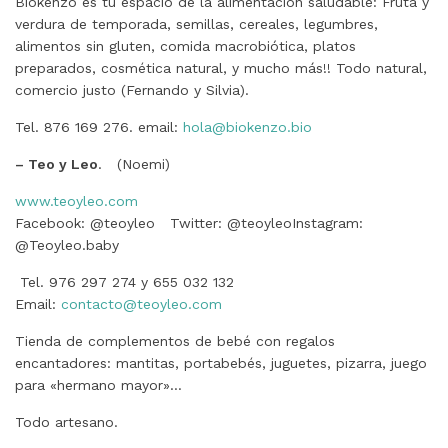
Biokenzo es tu espacio de la alimentación saludable: Fruta y
verdura de temporada, semillas, cereales, legumbres,
alimentos sin gluten, comida macrobiótica, platos
preparados, cosmética natural, y mucho más!! Todo natural,
comercio justo (Fernando y Silvia).
Tel. 876 169 276. email:
hola@biokenzo.bio
– Teo y Leo
. (Noemi)
www.teoyleo.com
Facebook: @teoyleo Twitter: @teoyleoInstagram:
@Teoyleo.baby
Tel. 976 297 274 y 655 032 132
Email:
contacto@teoyleo.com
Tienda de complementos de bebé con regalos
encantadores: mantitas, portabebés, juguetes, pizarra, juego
para «hermano mayor»…
Todo artesano.