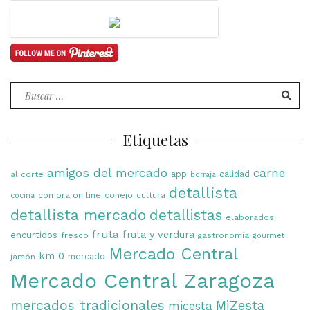
Buscar
por:
Etiquetas
amigos del mercado
carne
app
calidad
al corte
borraja
detallista
compra on line
conejo
cultura
cocina
detallista mercado
detallistas
elaborados
fruta
fruta y verdura
encurtidos
fresco
gastronomía
gourmet
Mercado Central
km 0
mercado
jamón
Mercado Central Zaragoza
mercados tradicionales
MiZesta
micesta