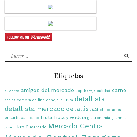
Buscar
por:
Etiquetas
amigos del mercado
carne
app
calidad
al corte
borraja
detallista
compra on line
conejo
cultura
cocina
detallista mercado
detallistas
elaborados
fruta
fruta y verdura
encurtidos
fresco
gastronomía
gourmet
Mercado Central
km 0
mercado
jamón