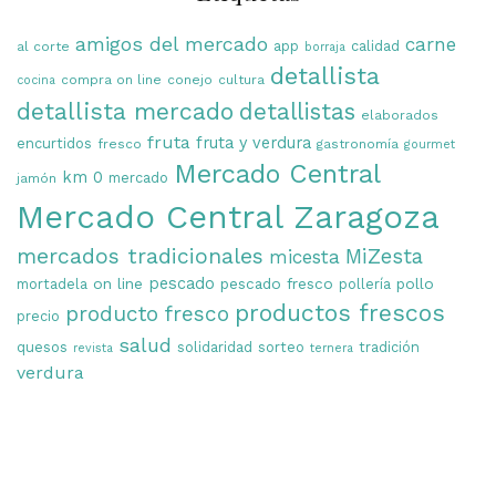
amigos del mercado
carne
app
calidad
al corte
borraja
detallista
compra on line
conejo
cultura
cocina
detallista mercado
detallistas
elaborados
fruta
fruta y verdura
encurtidos
fresco
gastronomía
gourmet
Mercado Central
km 0
mercado
jamón
Mercado Central Zaragoza
mercados tradicionales
MiZesta
micesta
on line
pescado
pescado fresco
pollo
mortadela
pollería
productos frescos
producto fresco
precio
salud
quesos
solidaridad
sorteo
tradición
revista
ternera
verdura