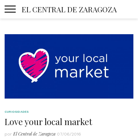
Skip
EL CENTRAL DE ZARAGOZA
to
content
CURIOSIDADES
Love your local market
El Central de Zaragoza
por
07/06/2016