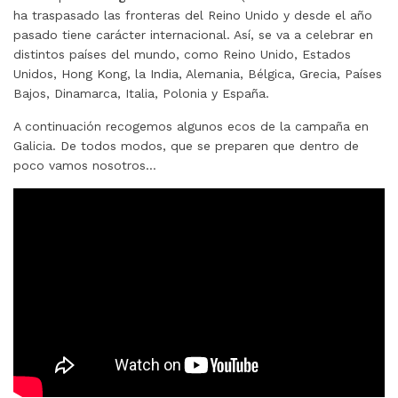
ha traspasado las fronteras del Reino Unido y desde el año
pasado tiene carácter internacional. Así, se va a celebrar en
distintos países del mundo, como Reino Unido, Estados
Unidos, Hong Kong, la India, Alemania, Bélgica, Grecia, Países
Bajos, Dinamarca, Italia, Polonia y España.
A continuación recogemos algunos ecos de la campaña en
Galicia. De todos modos, que se preparen que dentro de
poco vamos nosotros…