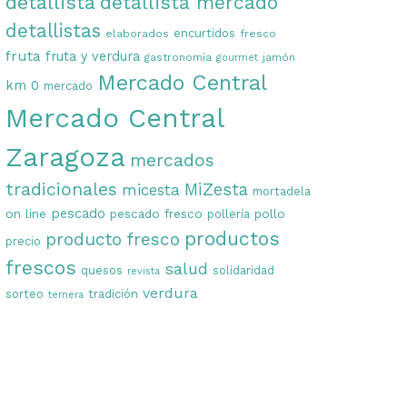
detallista
detallista mercado
detallistas
encurtidos
elaborados
fresco
fruta
fruta y verdura
gastronomía
jamón
gourmet
Mercado Central
km 0
mercado
Mercado Central
Zaragoza
mercados
tradicionales
MiZesta
micesta
mortadela
on line
pescado
pescado fresco
pollo
pollería
productos
producto fresco
precio
frescos
salud
quesos
solidaridad
revista
verdura
sorteo
tradición
ternera