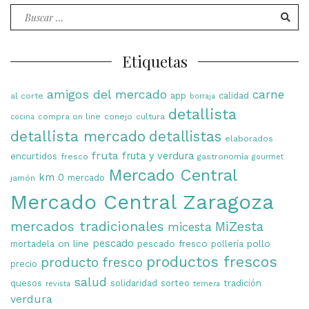
Buscar
por:
Etiquetas
amigos del mercado
carne
app
calidad
al corte
borraja
detallista
compra on line
conejo
cultura
cocina
detallista mercado
detallistas
elaborados
fruta
fruta y verdura
encurtidos
fresco
gastronomía
gourmet
Mercado Central
km 0
mercado
jamón
Mercado Central Zaragoza
mercados tradicionales
MiZesta
micesta
on line
pescado
pescado fresco
pollo
mortadela
pollería
productos frescos
producto fresco
precio
salud
quesos
solidaridad
sorteo
tradición
revista
ternera
verdura