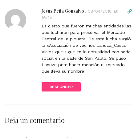
Jesus Peña Gonzalvo
D
,
08/04/2018 at
i
16:24
r
Es cierto que fueron muchas entidades las
e
que lucharon para preservar el Mercado
c
Central de la piqueta. De esta lucha surgió
t
la «Asociación de vecinos Lanuza_Casco
l
Viejo» que sigue en la actualidad con sede
i
social en la calle de San Pablo. Se puso
n
Lanuza para hacer mención al mercado
k
que lleva su nombre
t
o
RESPONDER
c
o
m
m
e
Deja un comentario
n
t