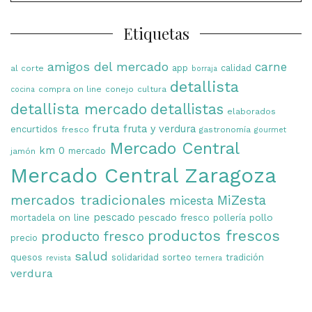
Etiquetas
amigos del mercado
carne
app
calidad
al corte
borraja
detallista
compra on line
conejo
cultura
cocina
detallista mercado
detallistas
elaborados
fruta
fruta y verdura
encurtidos
fresco
gastronomía
gourmet
Mercado Central
km 0
mercado
jamón
Mercado Central Zaragoza
mercados tradicionales
MiZesta
micesta
on line
pescado
pescado fresco
pollo
mortadela
pollería
productos frescos
producto fresco
precio
salud
quesos
solidaridad
sorteo
tradición
revista
ternera
verdura