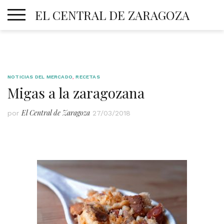
Skip
EL CENTRAL DE ZARAGOZA
to
content
NOTICIAS DEL MERCADO
,
RECETAS
Migas a la zaragozana
El Central de Zaragoza
por
27/03/2018