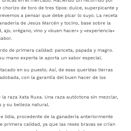
es únicas en el mercado. Haciendo un recorrido por
chorizo de toro de tres tipos: dulce, superpicante y
evemos a pensar que debe picar lo suyo. La receta
ganadería de Jesús Marcén y tocino, base sobre la
ajo, orégano, vino y «buen hacer» y «experiencia»
sabor.
erdo de primera calidad: panceta, papada y magro.
 su mano experta le aporta un sabor especial.
acado en su puesto. Así, de esas queridas tierras
a adobada, con la garantía del buen hacer de los
e la raza Xata Ruxa. Una raza autóctona sin mezclar,
 y su belleza natural.
de lidia, procedente de la ganadería anteriormente
 primera calidad, ya que las reses bravas se crían