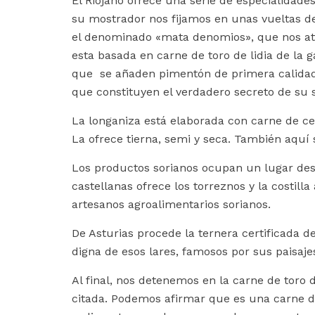
El Riojano ofrece una serie de especialidad
su mostrador nos fijamos en unas vueltas de 
el denominado «mata denomios», que nos atr
esta basada en carne de toro de lidia de la 
que se añaden pimentón de primera calidad, 
que constituyen el verdadero secreto de su 
La longaniza está elaborada con carne de c
La ofrece tierna, semi y seca. También aquí
Los productos sorianos ocupan un lugar dest
castellanas ofrece los torreznos y la costill
artesanos agroalimentarios sorianos.
De Asturias procede la ternera certificada d
digna de esos lares, famosos por sus paisajes
Al final, nos detenemos en la carne de toro 
citada. Podemos afirmar que es una carne de