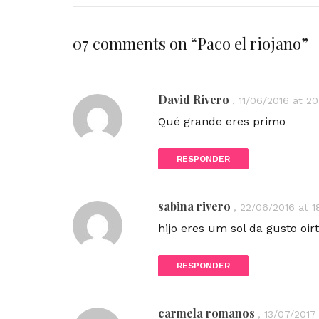
07 comments on “
Paco el riojano
”
David Rivero
,
11/06/2016 at 20
Qué grande eres primo
RESPONDER
sabina rivero
,
22/06/2016 at 1
hijo eres um sol da gusto oir
RESPONDER
carmela romanos
,
13/07/2017 