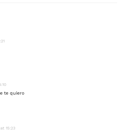
:21
8:10
te te quiero
at 15:23