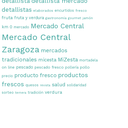
detallista
detallista mercado
detallistas
encurtidos
elaborados
fresco
fruta
fruta y verdura
gastronomía
jamón
gourmet
Mercado Central
km 0
mercado
Mercado Central
Zaragoza
mercados
tradicionales
MiZesta
micesta
mortadela
on line
pescado
pescado fresco
pollo
pollería
productos
producto fresco
precio
frescos
salud
quesos
solidaridad
revista
verdura
sorteo
tradición
ternera