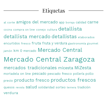
Etiquetas
amigos del mercado
carne
app
calidad
al corte
borraja
detallista
compra on line
conejo
cultura
cocina
detallista mercado
detallistas
elaborados
fruta
fruta y verdura
encurtidos
fresco
gastronomía
gourmet
Mercado Central
km 0
mercado
jamón
Mercado Central Zaragoza
mercados tradicionales
MiZesta
micesta
on line
pescado
pescado fresco
pollo
mortadela
pollería
productos frescos
producto fresco
precio
salud
quesos
solidaridad
sorteo
tradición
revista
ternera
verdura