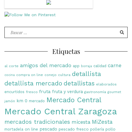
Buscar
por:
Etiquetas
amigos del mercado
carne
app
calidad
al corte
borraja
detallista
compra on line
conejo
cultura
cocina
detallista mercado
detallistas
elaborados
fruta
fruta y verdura
encurtidos
fresco
gastronomía
gourmet
Mercado Central
km 0
mercado
jamón
Mercado Central Zaragoza
mercados tradicionales
MiZesta
micesta
on line
pescado
pescado fresco
pollo
mortadela
pollería