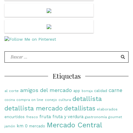
Buscar
por:
Etiquetas
amigos del mercado
carne
app
calidad
al corte
borraja
detallista
compra on line
conejo
cultura
cocina
detallista mercado
detallistas
elaborados
fruta
fruta y verdura
encurtidos
fresco
gastronomía
gourmet
Mercado Central
km 0
mercado
jamón