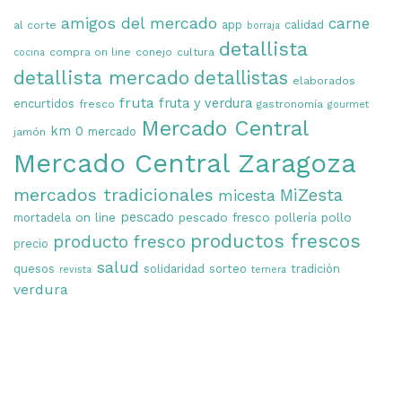
amigos del mercado
carne
app
calidad
al corte
borraja
detallista
compra on line
conejo
cultura
cocina
detallista mercado
detallistas
elaborados
fruta
fruta y verdura
encurtidos
fresco
gastronomía
gourmet
Mercado Central
km 0
mercado
jamón
Mercado Central Zaragoza
mercados tradicionales
MiZesta
micesta
on line
pescado
pescado fresco
pollo
mortadela
pollería
productos frescos
producto fresco
precio
salud
quesos
solidaridad
sorteo
tradición
revista
ternera
verdura