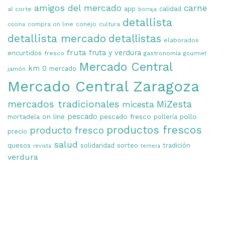
amigos del mercado
carne
app
calidad
al corte
borraja
detallista
compra on line
conejo
cultura
cocina
detallista mercado
detallistas
elaborados
fruta
fruta y verdura
encurtidos
fresco
gastronomía
gourmet
Mercado Central
km 0
mercado
jamón
Mercado Central Zaragoza
mercados tradicionales
MiZesta
micesta
on line
pescado
pescado fresco
pollo
mortadela
pollería
productos frescos
producto fresco
precio
salud
quesos
solidaridad
sorteo
tradición
revista
ternera
verdura