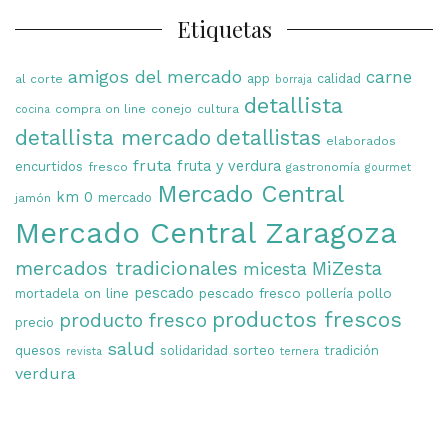
Etiquetas
amigos del mercado
carne
app
calidad
al corte
borraja
detallista
compra on line
conejo
cultura
cocina
detallista mercado
detallistas
elaborados
fruta
fruta y verdura
encurtidos
fresco
gastronomía
gourmet
Mercado Central
km 0
mercado
jamón
Mercado Central Zaragoza
mercados tradicionales
MiZesta
micesta
on line
pescado
pescado fresco
pollo
mortadela
pollería
productos frescos
producto fresco
precio
salud
quesos
solidaridad
sorteo
tradición
revista
ternera
verdura