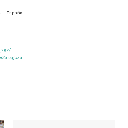
a – España
_zgz/
deZaragoza