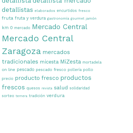
detallista
detallista mercado
detallistas
encurtidos
elaborados
fresco
fruta
fruta y verdura
gastronomía
jamón
gourmet
Mercado Central
km 0
mercado
Mercado Central
Zaragoza
mercados
tradicionales
MiZesta
micesta
mortadela
on line
pescado
pescado fresco
pollo
pollería
productos
producto fresco
precio
frescos
salud
quesos
solidaridad
revista
verdura
sorteo
tradición
ternera